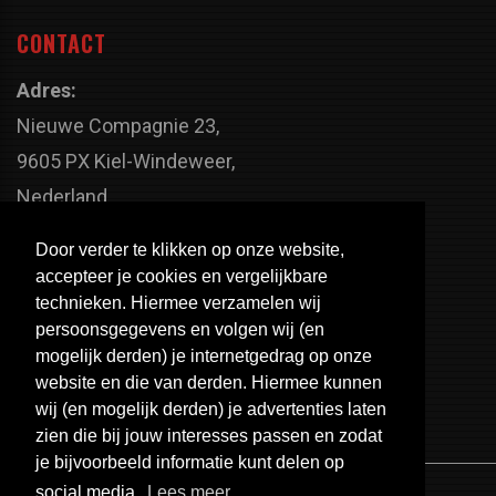
CONTACT
Adres:
Nieuwe Compagnie 23,
9605 PX Kiel-Windeweer,
Nederland
Faxnummer:
Door verder te klikken op onze website,
+31 598 - 320 402
accepteer je cookies en vergelijkbare
Telefoonnummer:
technieken. Hiermee verzamelen wij
persoonsgegevens en volgen wij (en
+31 598 - 350 330
mogelijk derden) je internetgedrag op onze
Email:
website en die van derden. Hiermee kunnen
info@usa-engines.com
wij (en mogelijk derden) je advertenties laten
zien die bij jouw interesses passen en zodat
je bijvoorbeeld informatie kunt delen op
social media.
Lees meer