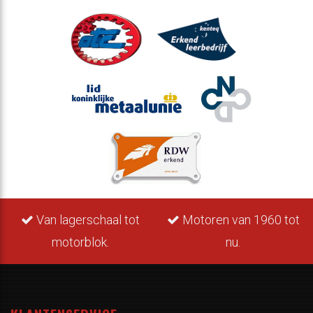
Van lagerschaal tot
Motoren van 1960 tot
motorblok.
nu.