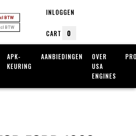
INLOGGEN
ncl BTW
xcl BTW
0
CART
APK-
AANBIEDINGEN
OVER
PR
nkelwagen
KEURING
USA
ENGINES
Uw winkelwagen is leeg.
Vul hem met producten.