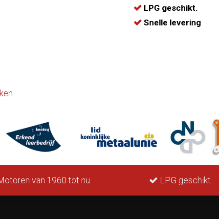
LPG geschikt.
Snelle levering
ken
otoren van 1960 tot nu.
LPG geschikt.