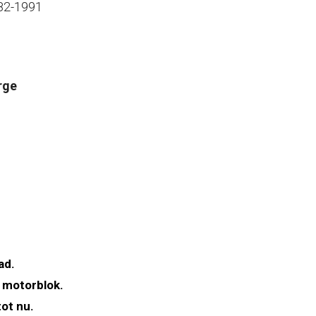
982-1991
rge
ad.
 motorblok.
ot nu.