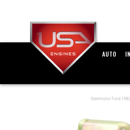
AUTO
I
Startmotor Ford 198