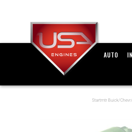
AUTO
I
Startmtr Buick/Che