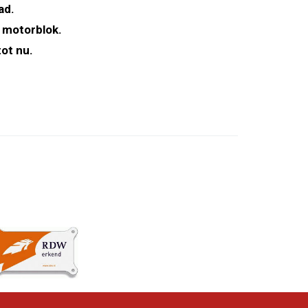
ad.
 motorblok.
ot nu.