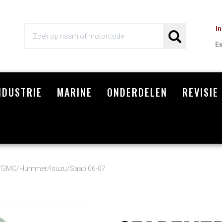
I
E
NDUSTRIE
MARINE
ONDERDELEN
REVISIE
Wi
vr/GMC/Hummer/Isuzu/Saab 06-07