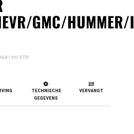
R
HEVR/GMC/HUMMER/
 stuk /
Incl. BTW
JVING
TECHNISCHE
VERVANGT
GEGEVENS