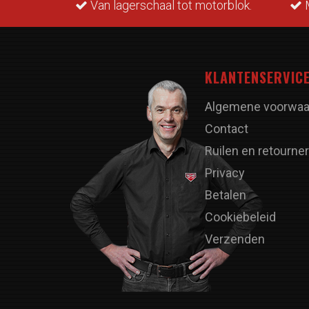
rraad.
Van lagerschaal tot motorblok.
M
KLANTENSERVIC
Algemene voorwaa
Contact
Ruilen en retourne
Privacy
Betalen
Cookiebeleid
Verzenden