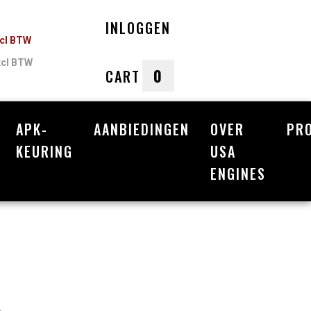
INLOGGEN
ncl BTW
xcl BTW
0
CART
APK-
AANBIEDINGEN
OVER
PR
nkelwagen
KEURING
USA
ENGINES
Uw winkelwagen is leeg.
Vul hem met producten.