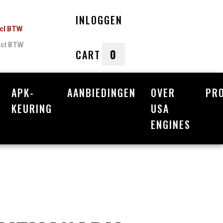
INLOGGEN
ncl BTW
xcl BTW
0
CART
APK-
AANBIEDINGEN
OVER
PR
nkelwagen
KEURING
USA
ENGINES
Uw winkelwagen is leeg.
Vul hem met producten.