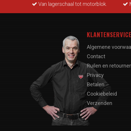
rraad.
Van lagerschaal tot motorblok.
M
KLANTENSERVIC
Algemene voorwaa
Contact
Ruilen en retourne
Privacy
Betalen
Cookiebeleid
Verzenden