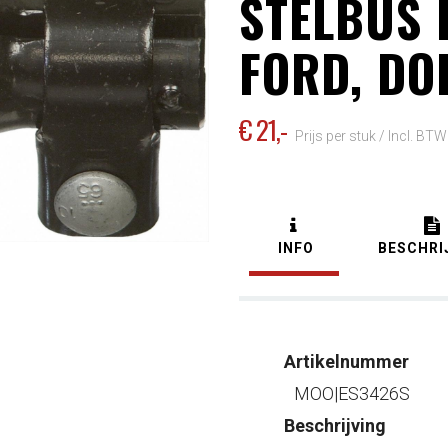
STELBUS
FORD, DO
€ 21
,-
Prijs per stuk /
Incl. BTW
INFO
BESCHRI
Artikelnummer
MOO|ES3426S
Beschrijving