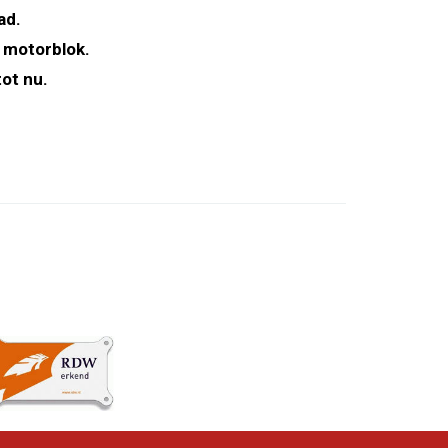
ad.
 motorblok.
ot nu.