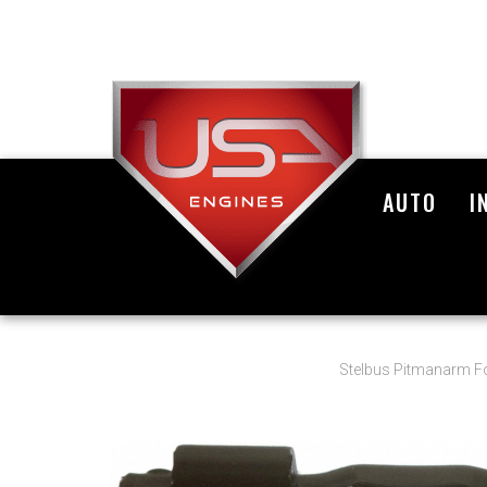
AUTO
I
Stelbus Pitmanarm F