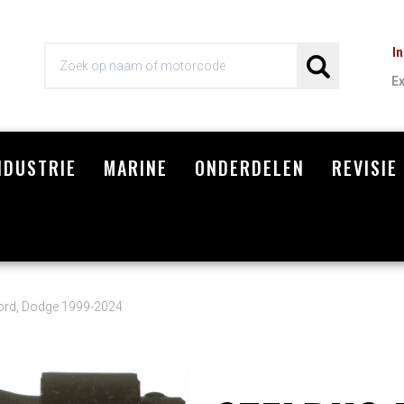
I
E
NDUSTRIE
MARINE
ONDERDELEN
REVISIE
Wi
ord, Dodge 1999-2024