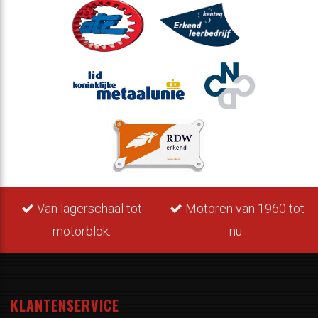
Van lagerschaal tot
Motoren van 1960 tot
motorblok.
nu.
KLANTENSERVICE