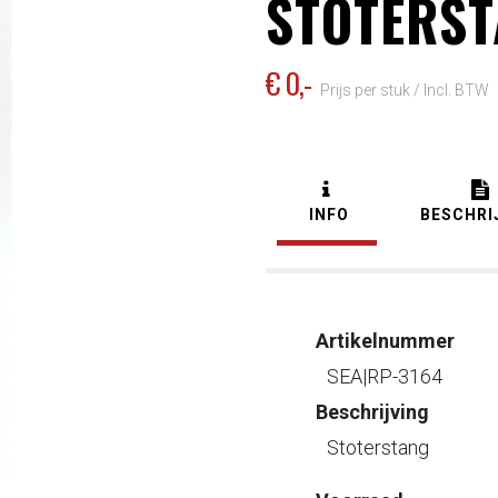
STOTERS
€ 0
,-
Prijs per stuk /
Incl. BTW
INFO
BESCHRI
Artikelnummer
SEA|RP-3164
Beschrijving
Stoterstang