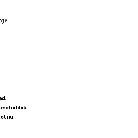
rge
ad.
 motorblok.
ot nu.