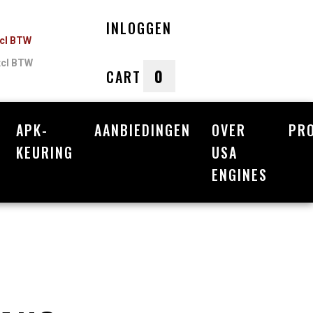
INLOGGEN
ncl BTW
xcl BTW
0
CART
APK-
AANBIEDINGEN
OVER
PR
nkelwagen
KEURING
USA
ENGINES
Uw winkelwagen is leeg.
Vul hem met producten.