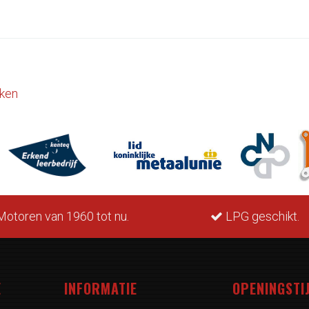
ken
otoren van 1960 tot nu.
LPG geschikt.
E
INFORMATIE
OPENINGSTI