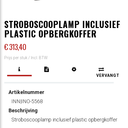
STROBOSCOOPLAMP INCLUSIEF
PLASTIC OPBERGKOFFER
€ 313
,40
Prijs per stuk /
Incl. BTW
VERVANGT
Artikelnummer
INN|INO-5568
Beschrijving
Stroboscooplamp inclusief plastic opbergkoffer