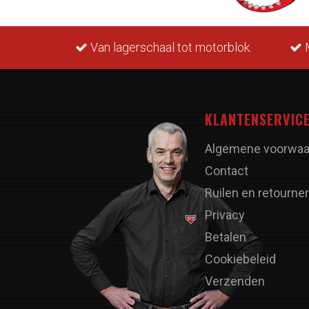
rraad.
Van lagerschaal tot motorblok.
M
KLANTENSERVIC
Algemene voorwaa
Contact
Ruilen en retourne
Privacy
Betalen
Cookiebeleid
Verzenden