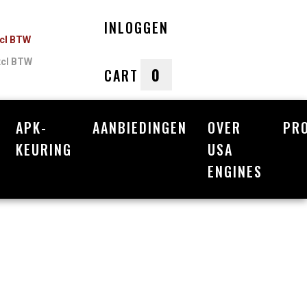
INLOGGEN
ncl BTW
xcl BTW
0
CART
APK-
AANBIEDINGEN
OVER
PR
nkelwagen
KEURING
USA
ENGINES
Uw winkelwagen is leeg.
Vul hem met producten.