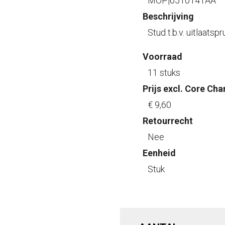
MOP|6510141AA
Beschrijving
Stud t.b.v. uitlaatsp
Voorraad
11 stuks
Prijs excl. Core Cha
€ 9
,60
Retourrecht
Nee
Eenheid
Stuk