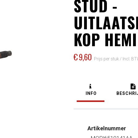
STUD -
UITLAATS
KOP HEMI
€ 9
,60
Prijs per stuk /
Incl. B
INFO
BESCHRI
Artikelnummer