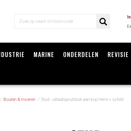
I
E
NDUSTRIE
MARINE
ONDERDELEN
REVISIE
Wi
Bouten & moeren
Stud - uitlaatspruitstuk aan kop Hemi + schild