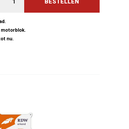
BESTELLEN
ad.
 motorblok.
ot nu.