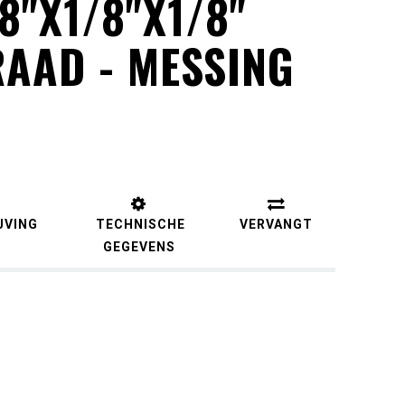
8"X1/8"X1/8"
AAD - MESSING
JVING
TECHNISCHE
VERVANGT
GEGEVENS