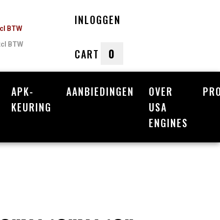
INLOGGEN
ncl BTW
xcl BTW
0
CART
APK-
AANBIEDINGEN
OVER
PR
nkelwagen
KEURING
USA
ENGINES
Uw winkelwagen is leeg.
Vul hem met producten.