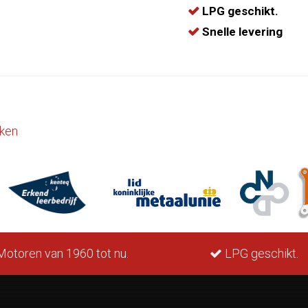
LPG geschikt.
Snelle levering
ken
otoren van 1960 tot nu.
LPG geschikt.