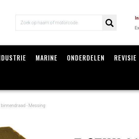
I
E
NDUSTRIE
MARINE
ONDERDELEN
REVISIE
Wi
" binnendraad - Messing