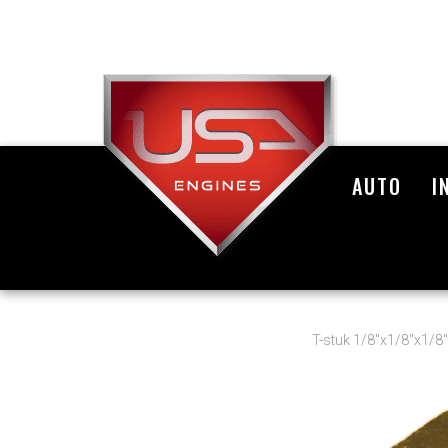
AUTO
I
T-stuk 1/8"x1/8"x1/8