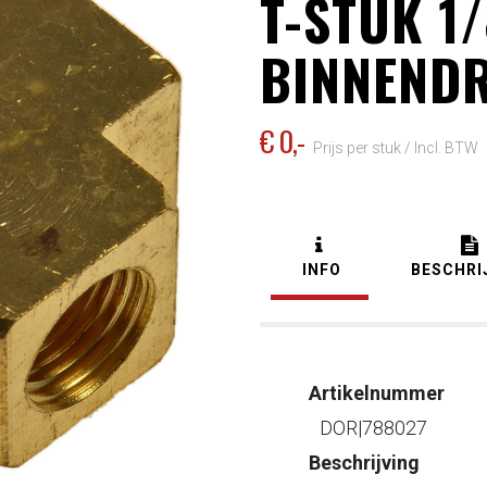
T-STUK 1/
BINNENDR
€ 0
,-
Prijs per stuk /
Incl. BTW
INFO
BESCHRI
Artikelnummer
DOR|788027
Beschrijving