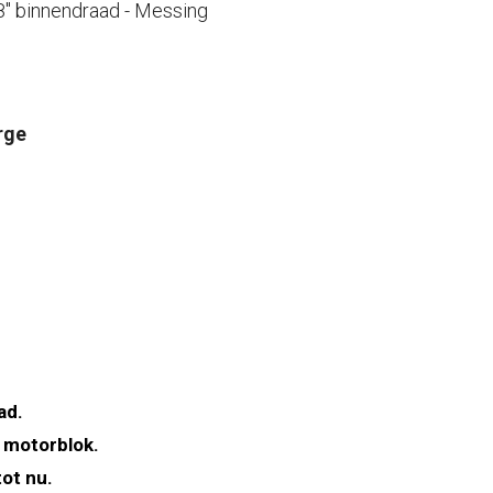
8" binnendraad - Messing
rge
ad.
 motorblok.
ot nu.