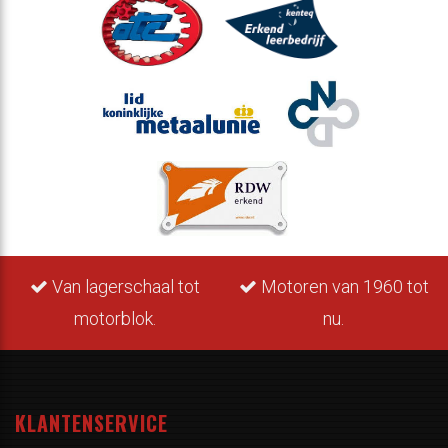
Van lagerschaal tot
Motoren van 1960 tot
motorblok.
nu.
KLANTENSERVICE