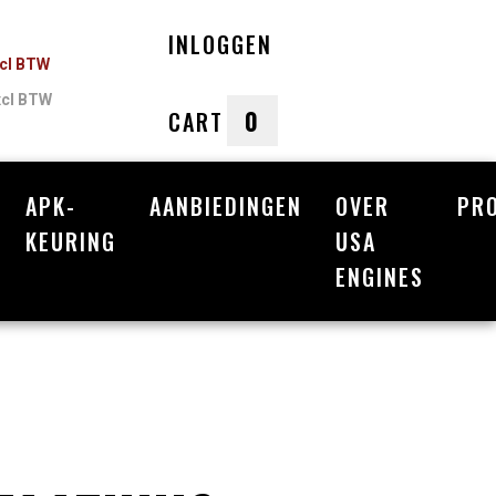
INLOGGEN
ncl BTW
xcl BTW
0
CART
APK-
AANBIEDINGEN
OVER
PR
nkelwagen
KEURING
USA
ENGINES
Uw winkelwagen is leeg.
Vul hem met producten.