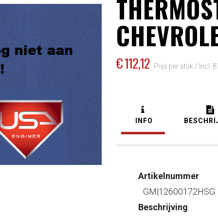
THERMOS
CHEVROLE
€ 112
,12
Prijs per stuk /
Incl.
INFO
BESCHRI
Artikelnummer
GM|12600172HSG
Beschrijving