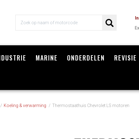
I
E
NDUSTRIE
MARINE
ONDERDELEN
REVISIE
Wi
Koeling & verwarming
Thermostaathuis Chevrolet LS motoren