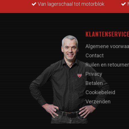
rraad.
Van lagerschaal tot motorblok.
M
KLANTENSERVIC
Algemene voorwaa
Contact
Ruilen en retourne
Privacy
Betalen
Cookiebeleid
Verzenden