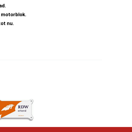
ad.
 motorblok.
ot nu.