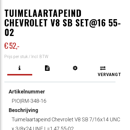
TUIMELAARTAPEIND
CHEVROLET V8 SB SET@16 55-
02
€ 52
,-
Prijs per stuk /
Incl. BTW
VERVANGT
Artikelnummer
PIO|RM-348-16
Beschrijving
Tuimelaartapeind Chevrolet V8 SB 7/16x14 UNC
x 3/8x24 UNF L=1,47 55-02