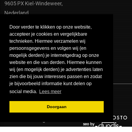
9605 PX Kiel-Windeweer,
Nederland
Faxnummer:
Door verder te klikken op onze website,
+31 598 - 320 402
accepteer je cookies en vergelijkbare
Telefoonnummer:
technieken. Hiermee verzamelen wij
persoonsgegevens en volgen wij (en
+31 598 - 350 330
mogelijk derden) je internetgedrag op onze
Email:
website en die van derden. Hiermee kunnen
info@usa-engines.com
wij (en mogelijk derden) je advertenties laten
zien die bij jouw interesses passen en zodat
je bijvoorbeeld informatie kunt delen op
social media.
Lees meer
Doorgaan
© 2026 - USA Engines B.V.