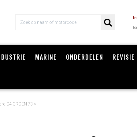
I
E
NDUSTRIE
MARINE
ONDERDELEN
REVISIE
Wi
rd C4 GROEN 73->