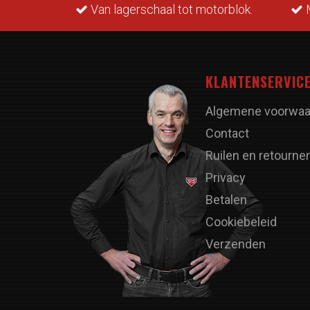
rraad.
Van lagerschaal tot motorblok.
M
KLANTENSERVIC
Algemene voorwaa
Contact
Ruilen en retourne
Privacy
Betalen
Cookiebeleid
Verzenden