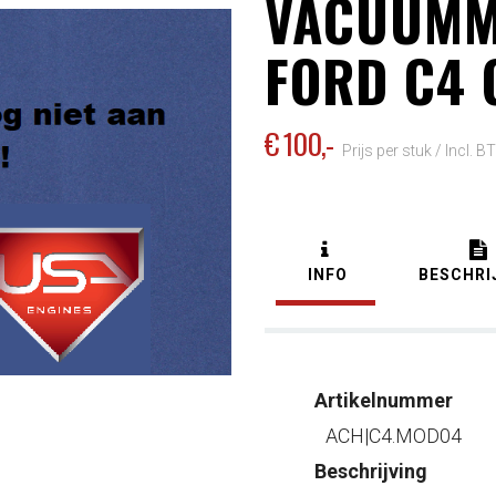
VACUUMM
FORD C4 
€ 100
,-
Prijs per stuk /
Incl. B
INFO
BESCHRI
Artikelnummer
ACH|C4.MOD04
Beschrijving