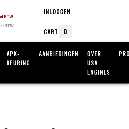
INLOGGEN
ncl BTW
xcl BTW
0
CART
APK-
AANBIEDINGEN
OVER
PR
nkelwagen
KEURING
USA
ENGINES
Uw winkelwagen is leeg.
Vul hem met producten.