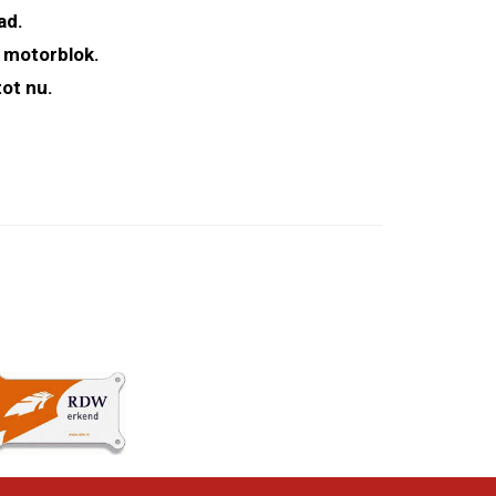
ad.
 motorblok.
ot nu.