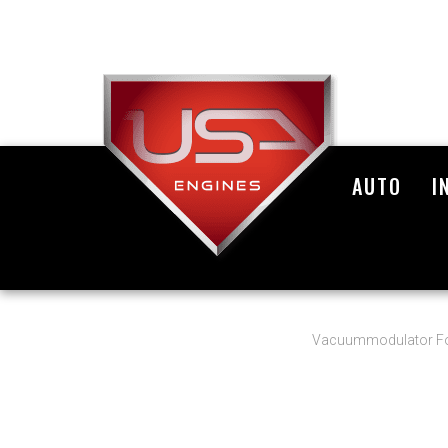
AUTO
I
Vacuummodulator Fo