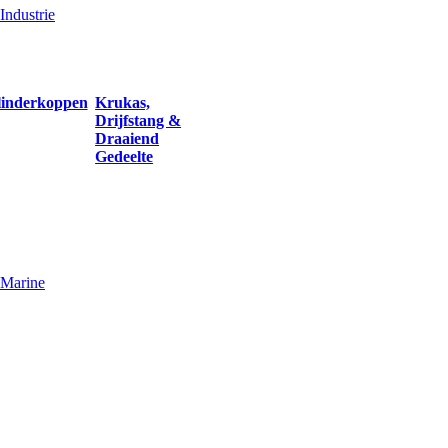
Industrie
linderkoppen
Krukas,
Drijfstang &
Draaiend
Gedeelte
Marine