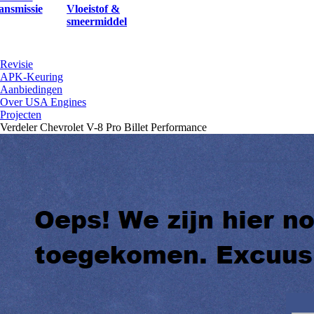
ansmissie
Vloeistof &
smeermiddel
Revisie
APK-Keuring
Aanbiedingen
Over USA Engines
Projecten
Verdeler Chevrolet V-8 Pro Billet Performance