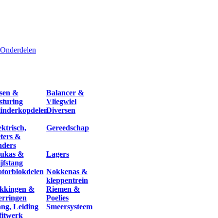
Onderdelen
sen &
Balancer &
sturing
Vliegwiel
linderkopdelen
Diversen
ektrisch,
Gereedschap
ters &
nders
ukas &
Lagers
ijfstang
torblokdelen
Nokkenas &
kleppentrein
kkingen &
Riemen &
erringen
Poelies
ang, Leiding
Smeersysteem
fitwerk