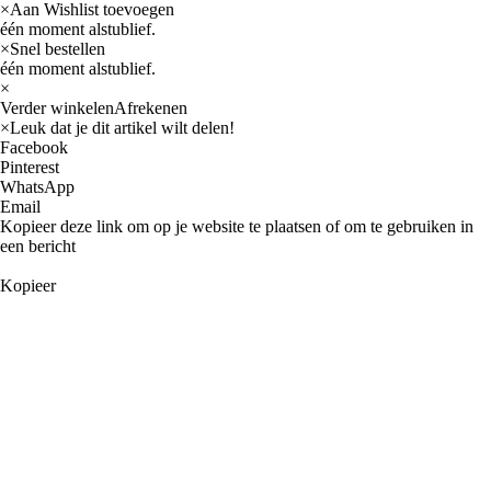
×
Aan Wishlist toevoegen
één moment alstublief.
×
Snel bestellen
één moment alstublief.
×
Verder winkelen
Afrekenen
×
Leuk dat je dit artikel wilt delen!
Facebook
Pinterest
WhatsApp
Email
Kopieer deze link om op je website te plaatsen of om te gebruiken in
een bericht
Kopieer
Auto
AMC
Buick
Cadillac
Oldsmobile
International navistar
Jeep
Chevrolet
GM
Chrysler