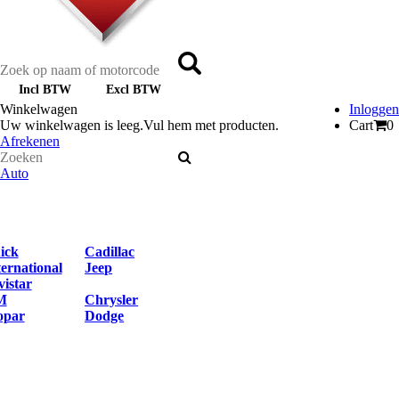
Incl BTW
Excl BTW
Winkelwagen
Inloggen
Uw winkelwagen is leeg.
Vul hem met producten.
Cart
0
Afrekenen
Auto
ick
Cadillac
ternational
Jeep
vistar
M
Chrysler
par
Dodge