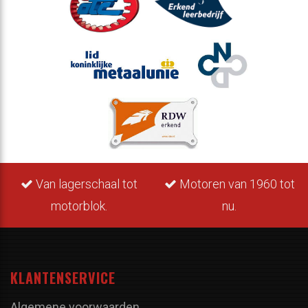
Van lagerschaal tot
Motoren van 1960 tot
motorblok.
nu.
KLANTENSERVICE
Algemene voorwaarden