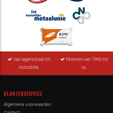
Van lagerschaal tot
Motoren van 1960 tot
motorblok.
nu.
KLANTENSERVICE
Algemene voorwaarden
Contact