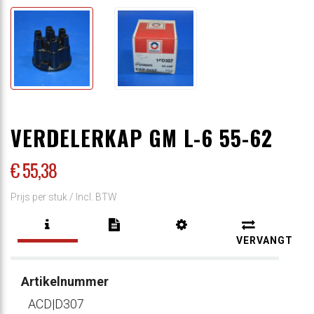
VERDELERKAP GM L-6 55-62
€ 55
,38
Prijs per stuk /
Incl. BTW
VERVANGT
Artikelnummer
ACD|D307