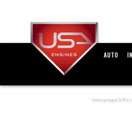
AUTO
I
Verloopnippel 3/8"x1