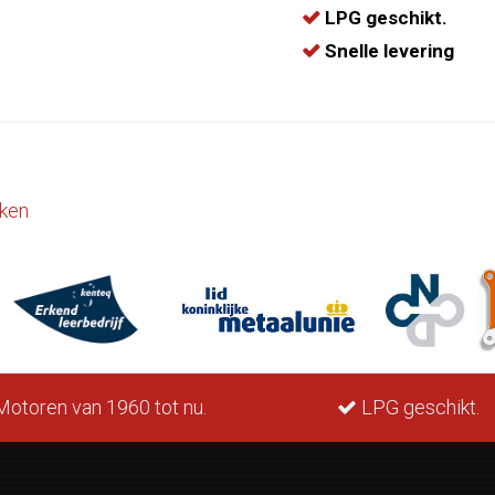
LPG geschikt.
Snelle levering
ken
otoren van 1960 tot nu.
LPG geschikt.