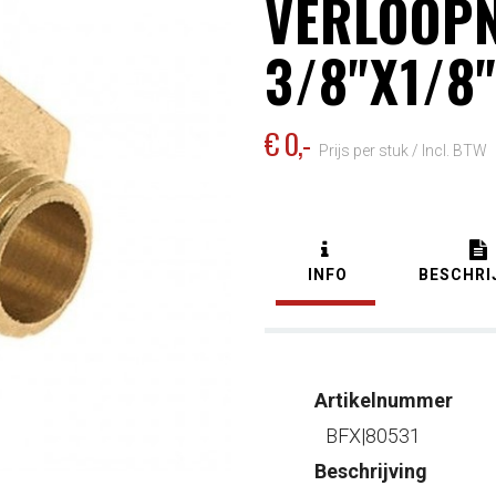
VERLOOPN
3/8"X1/8"
€ 0
,-
Prijs per stuk /
Incl. BTW
INFO
BESCHRI
Artikelnummer
BFX|80531
Beschrijving