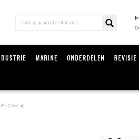
I
E
NDUSTRIE
MARINE
ONDERDELEN
REVISIE
Wi
/8" - Messing