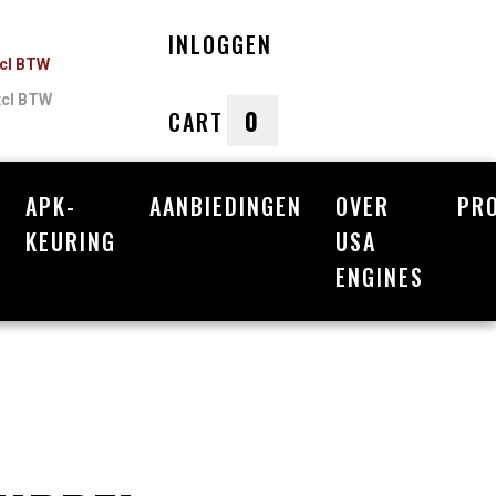
INLOGGEN
ncl BTW
xcl BTW
0
CART
APK-
AANBIEDINGEN
OVER
PR
nkelwagen
KEURING
USA
ENGINES
Uw winkelwagen is leeg.
Vul hem met producten.