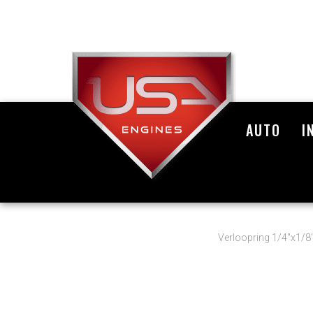
AUTO
I
Verloopring 1/4"x1/8