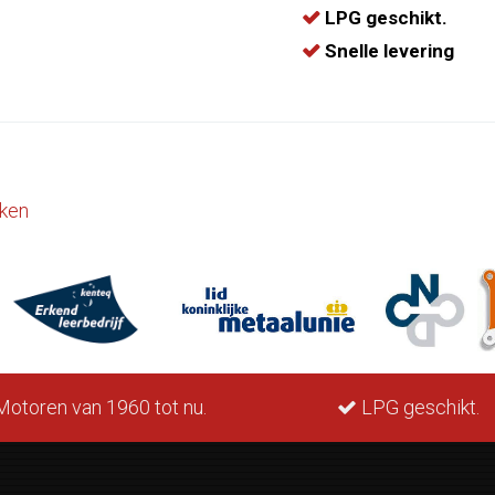
LPG geschikt.
Snelle levering
ken
otoren van 1960 tot nu.
LPG geschikt.