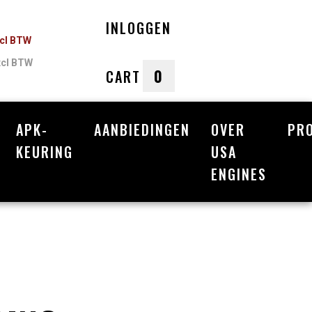
INLOGGEN
ncl BTW
xcl BTW
0
CART
APK-
AANBIEDINGEN
OVER
PR
nkelwagen
KEURING
USA
ENGINES
Uw winkelwagen is leeg.
Vul hem met producten.