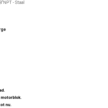
8"NPT - Staal
rge
ad.
 motorblok.
ot nu.