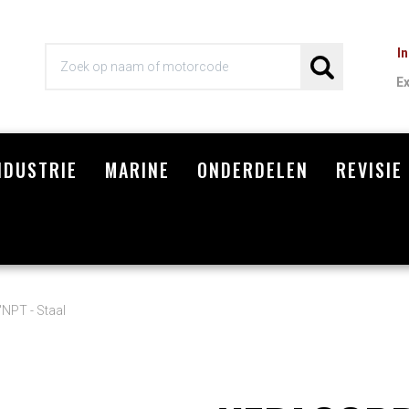
I
E
NDUSTRIE
MARINE
ONDERDELEN
REVISIE
Wi
"NPT - Staal