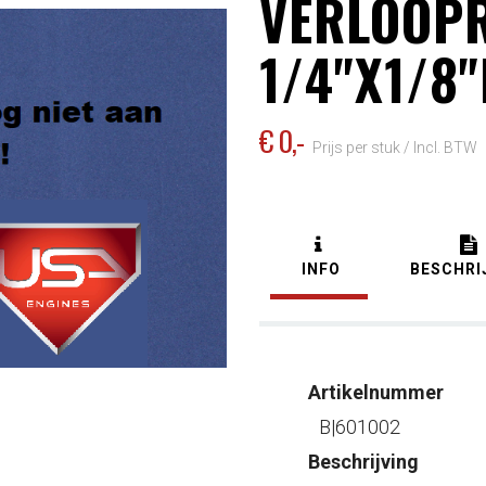
VERLOOP
1/4"X1/8"
€ 0
,-
Prijs per stuk /
Incl. BTW
INFO
BESCHRI
Artikelnummer
B|601002
Beschrijving