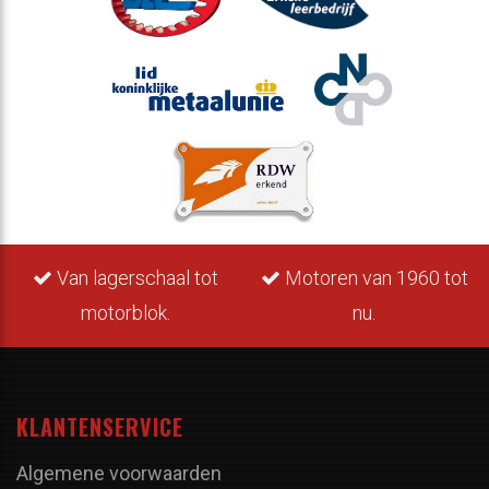
Van lagerschaal tot
Motoren van 1960 tot
motorblok.
nu.
KLANTENSERVICE
Algemene voorwaarden