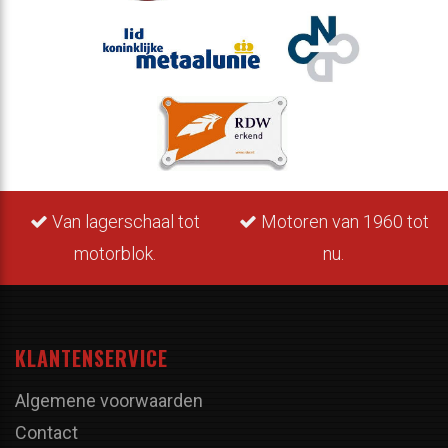
Van lagerschaal tot
Motoren van 1960 tot
motorblok.
nu.
KLANTENSERVICE
Algemene voorwaarden
Contact