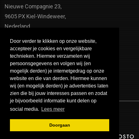
Nieuwe Compagnie 23,
9605 PX Kiel-Windeweer,
Nederland
Faxnummer:
Door verder te klikken op onze website,
+31 598 - 320 402
accepteer je cookies en vergelijkbare
Telefoonnummer:
technieken. Hiermee verzamelen wij
persoonsgegevens en volgen wij (en
+31 598 - 350 330
mogelijk derden) je internetgedrag op onze
Email:
website en die van derden. Hiermee kunnen
info@usa-engines.com
wij (en mogelijk derden) je advertenties laten
zien die bij jouw interesses passen en zodat
je bijvoorbeeld informatie kunt delen op
social media.
Lees meer
Doorgaan
© 2026 - USA Engines B.V.