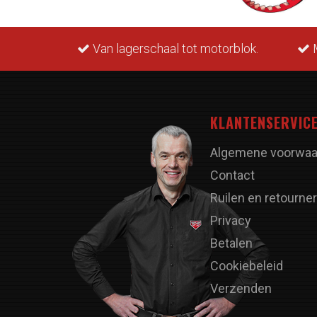
rraad.
Van lagerschaal tot motorblok.
M
KLANTENSERVIC
Algemene voorwaa
Contact
Ruilen en retourne
Privacy
Betalen
Cookiebeleid
Verzenden