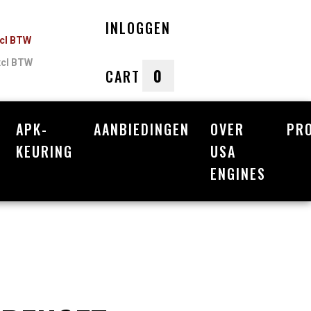
INLOGGEN
ncl BTW
xcl BTW
0
CART
APK-
AANBIEDINGEN
OVER
PR
nkelwagen
KEURING
USA
ENGINES
Uw winkelwagen is leeg.
Vul hem met producten.