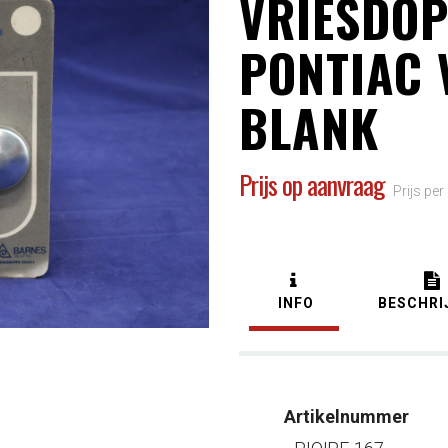
VRIESDOP
PONTIAC 
BLANK
Prijs op aanvraag
Prijs per
INFO
BESCHRI
Artikelnummer