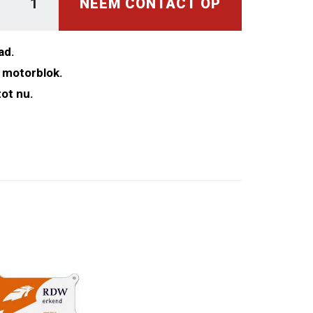
NEEM CONTACT OP
ad.
 motorblok.
ot nu.