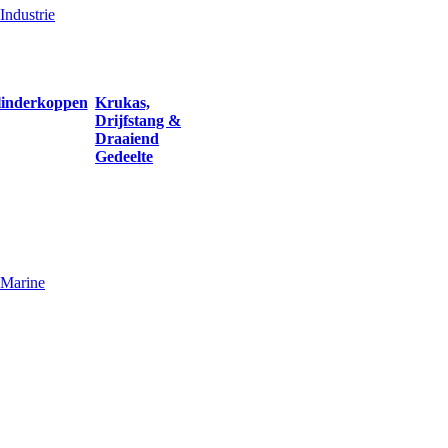
Industrie
linderkoppen
Krukas,
Drijfstang &
Draaiend
Gedeelte
Marine