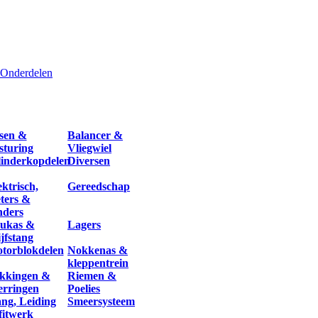
Onderdelen
sen &
Balancer &
sturing
Vliegwiel
linderkopdelen
Diversen
ektrisch,
Gereedschap
ters &
nders
ukas &
Lagers
ijfstang
torblokdelen
Nokkenas &
kleppentrein
kkingen &
Riemen &
erringen
Poelies
ang, Leiding
Smeersysteem
fitwerk