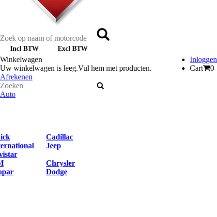
Incl BTW
Excl BTW
Winkelwagen
Inloggen
Uw winkelwagen is leeg.
Vul hem met producten.
Cart
0
Afrekenen
Auto
ick
Cadillac
ternational
Jeep
vistar
M
Chrysler
par
Dodge