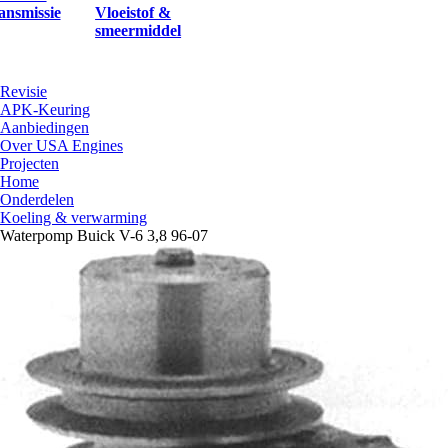
ansmissie
Vloeistof &
smeermiddel
Revisie
APK-Keuring
Aanbiedingen
Over USA Engines
Projecten
Home
Onderdelen
Koeling & verwarming
Waterpomp Buick V-6 3,8 96-07