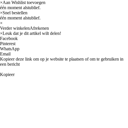
×
Aan Wishlist toevoegen
één moment alstublief.
×
Snel bestellen
één moment alstublief.
×
Verder winkelen
Afrekenen
×
Leuk dat je dit artikel wilt delen!
Facebook
Pinterest
WhatsApp
Email
Kopieer deze link om op je website te plaatsen of om te gebruiken in
een bericht
Kopieer
Auto
AMC
Buick
Cadillac
Oldsmobile
International navistar
Jeep
Chevrolet
GM
Chrysler