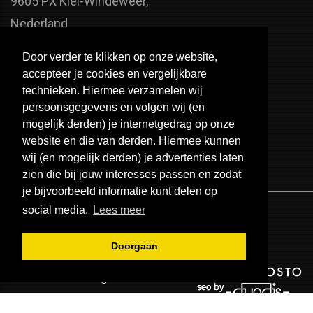
9605 PX Kiel-Windeweer,
Nederland
Faxnummer:
Door verder te klikken op onze website,
+31 598 - 320 402
accepteer je cookies en vergelijkbare
Telefoonnummer:
technieken. Hiermee verzamelen wij
persoonsgegevens en volgen wij (en
+31 598 - 350 330
mogelijk derden) je internetgedrag op onze
Email:
website en die van derden. Hiermee kunnen
info@usa-engines.com
wij (en mogelijk derden) je advertenties laten
zien die bij jouw interesses passen en zodat
je bijvoorbeeld informatie kunt delen op
social media.
Lees meer
Doorgaan
© 2026 - USA Engines B.V.