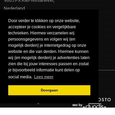
9605 PX Kiel-Windeweer,
Nederland
Faxnummer:
Door verder te klikken op onze website,
+31 598 - 320 402
accepteer je cookies en vergelijkbare
Telefoonnummer:
technieken. Hiermee verzamelen wij
persoonsgegevens en volgen wij (en
+31 598 - 350 330
mogelijk derden) je internetgedrag op onze
Email:
website en die van derden. Hiermee kunnen
info@usa-engines.com
wij (en mogelijk derden) je advertenties laten
zien die bij jouw interesses passen en zodat
je bijvoorbeeld informatie kunt delen op
social media.
Lees meer
Doorgaan
© 2026 - USA Engines B.V.