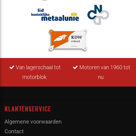
Van lagerschaal tot
Motoren van 1960 tot
motorblok.
nu.
KLANTENSERVICE
Algemene voorwaarden
Contact