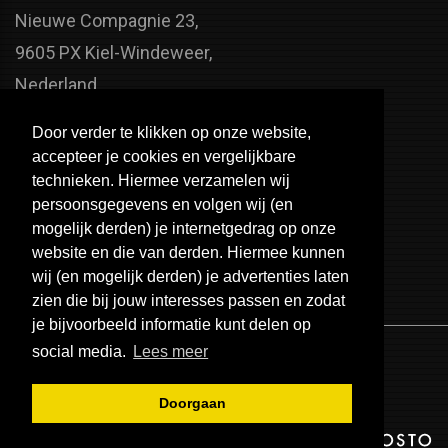
Nieuwe Compagnie 23,
9605 PX Kiel-Windeweer,
Nederland
Faxnummer:
Door verder te klikken op onze website,
+31 598 - 320 402
accepteer je cookies en vergelijkbare
Telefoonnummer:
technieken. Hiermee verzamelen wij
persoonsgegevens en volgen wij (en
+31 598 - 350 330
mogelijk derden) je internetgedrag op onze
Email:
website en die van derden. Hiermee kunnen
info@usa-engines.com
wij (en mogelijk derden) je advertenties laten
zien die bij jouw interesses passen en zodat
je bijvoorbeeld informatie kunt delen op
social media.
Lees meer
Doorgaan
© 2026 - USA Engines B.V.