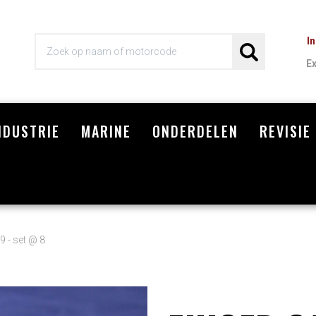
I
E
NDUSTRIE
MARINE
ONDERDELEN
REVISIE
Wi
9 - set @ 8