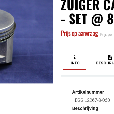
ZUIGER C
- SET @ 8
Prijs op aanvraag
Prijs per
INFO
BESCHRI
Artikelnummer
EGG|L2267-8-060
Beschrijving