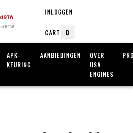
INLOGGEN
ncl BTW
xcl BTW
0
CART
APK-
AANBIEDINGEN
OVER
PR
nkelwagen
KEURING
USA
ENGINES
Uw winkelwagen is leeg.
Vul hem met producten.