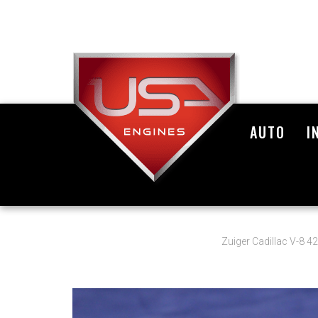
AUTO
I
Zuiger Cadillac V-8 42