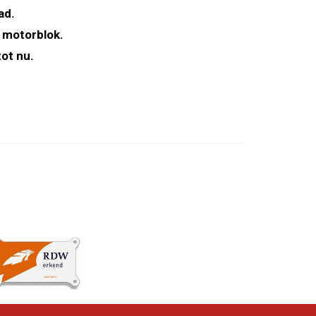
ad.
 motorblok.
ot nu.