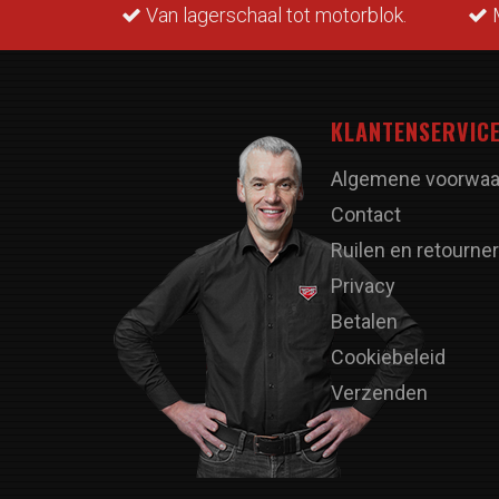
rraad.
Van lagerschaal tot motorblok.
M
KLANTENSERVIC
Algemene voorwaa
Contact
Ruilen en retourne
Privacy
Betalen
Cookiebeleid
Verzenden