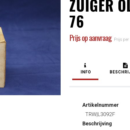
ZUIGER O
76
Prijs op aanvraag
Prijs per
INFO
BESCHRI
Artikelnummer
TRW|L3092F
Beschrijving