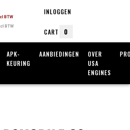
INLOGGEN
ncl BTW
xcl BTW
0
CART
APK-
AANBIEDINGEN
OVER
PR
nkelwagen
KEURING
USA
ENGINES
Uw winkelwagen is leeg.
Vul hem met producten.