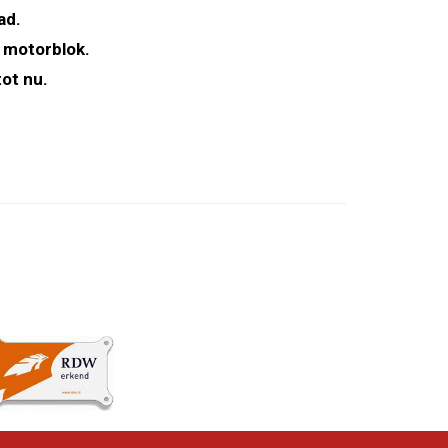
ad.
 motorblok.
ot nu.