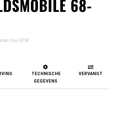
LDSMOBILE 68-
 stuk /
Incl. BTW
JVING
TECHNISCHE
VERVANGT
GEGEVENS