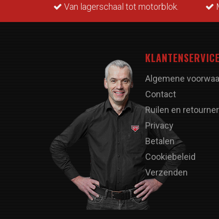
rraad.
Van lagerschaal tot motorblok.
M
KLANTENSERVIC
Algemene voorwaa
Contact
Ruilen en retourne
Privacy
Betalen
Cookiebeleid
Verzenden