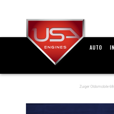
AUTO
I
Zuiger Oldsmobile 68