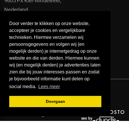
9605 PX Kiel-Windeweer,
Nederland
Faxnummer:
Door verder te klikken op onze website,
+31 598 - 320 402
accepteer je cookies en vergelijkbare
Telefoonnummer:
technieken. Hiermee verzamelen wij
persoonsgegevens en volgen wij (en
+31 598 - 350 330
mogelijk derden) je internetgedrag op onze
Email:
website en die van derden. Hiermee kunnen
info@usa-engines.com
wij (en mogelijk derden) je advertenties laten
zien die bij jouw interesses passen en zodat
je bijvoorbeeld informatie kunt delen op
social media.
Lees meer
Doorgaan
© 2026 - USA Engines B.V.