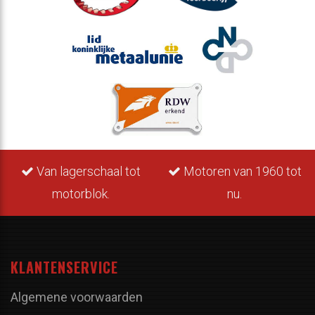
Van lagerschaal tot
Motoren van 1960 tot
motorblok.
nu.
KLANTENSERVICE
Algemene voorwaarden