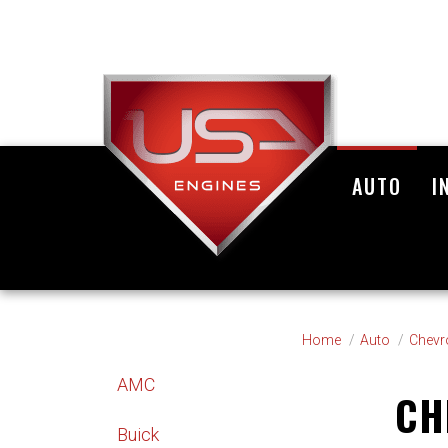
AUTO
I
Home
Auto
Chevr
AMC
CH
Buick