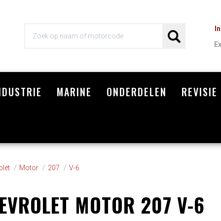
I
E
NDUSTRIE
MARINE
ONDERDELEN
REVISIE
Wi
olet
Motor
207
V-6
EVROLET MOTOR 207 V-6