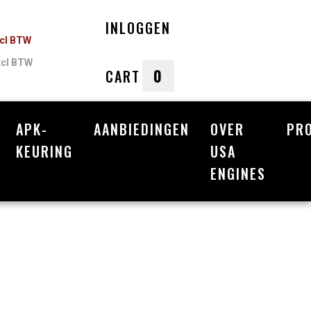
INLOGGEN
ncl BTW
xcl BTW
0
CART
APK-
AANBIEDINGEN
OVER
PR
nkelwagen
KEURING
USA
ENGINES
Uw winkelwagen is leeg.
Vul hem met producten.