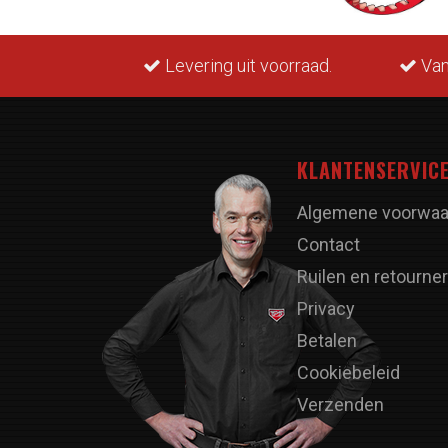
rraad.
Van lagerschaal tot motorblok.
M
KLANTENSERVIC
Algemene voorwaa
Contact
Ruilen en retourne
Privacy
Betalen
Cookiebeleid
Verzenden