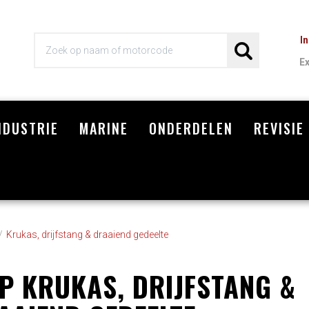
I
E
NDUSTRIE
MARINE
ONDERDELEN
REVISIE
Wi
Krukas, drijfstang & draaiend gedeelte
EP KRUKAS, DRIJFSTANG &