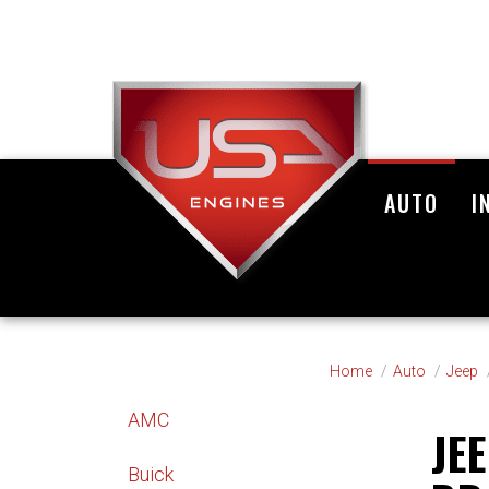
AUTO
I
Home
Auto
Jeep
AMC
JE
Buick