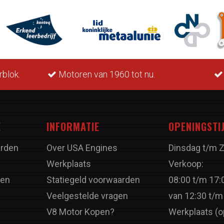
otoren van 1960 tot nu.
LPG geschikt.
E
INFORMATIE
OPENINGSTI
rden
Over USA Engines
Dinsdag t/m 
Werkplaats
Verkoop:
ren
Statiegeld voorwaarden
08:00 t/m 17:
Veelgestelde vragen
van 12:30 t/m
V8 Motor Kopen?
Werkplaats (o