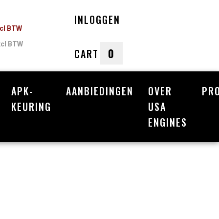
INLOGGEN
ncl BTW
xcl BTW
0
CART
APK-
AANBIEDINGEN
OVER
PR
nkelwagen
KEURING
USA
ENGINES
Uw winkelwagen is leeg.
Vul hem met producten.