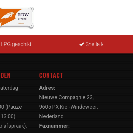
Snelle levering
JDEN
CONTACT
Zaterdag
Adres:
Nieuwe Compagnie 23,
00 (Pauze
9605 PX Kiel-Windeweer,
 13:00)
Nederland
p afspraak):
Faxnummer: