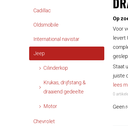
DR
Cadillac
Op zoe
Oldsmobile
Voor v
levert
International navistar
comple
Jeep
geslep
Staat 
Cilinderkop
juiste
Krukas, drijfstang &
lees m
draaiend gedeelte
0 artike
Motor
Geen r
Chevrolet