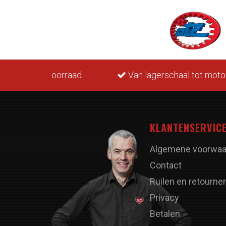
rraad.
Van lagerschaal tot motorblok.
M
KLANTENSERVIC
Algemene voorwaa
Contact
Ruilen en retourne
Privacy
Betalen