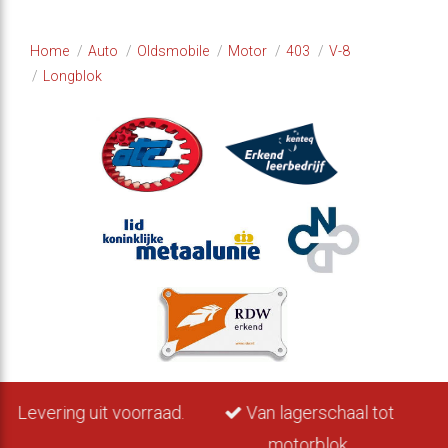
Home
Auto
Oldsmobile
Motor
403
V-8
Longblok
.
Van lagerschaal tot
Motoren van 1960 tot
motorblok.
nu.