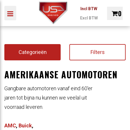
Incl BTW
0
Toggle navigation
Excl BTW
ubmenu (Auto)
INDUSTRIE
MARINE
ONDERDELEN
REVI
Winkelwagen
bmenu (Industrie)
ubmenu (Marine)
Categorieën
Filters
Uw winkelwagen is leeg.
ubmenu (Onderdelen)
AMERIKAANSE AUTOMOTOREN
Vul hem met producten.
Gangbare automotoren vanaf eind 60'er
jaren tot bijna
nu kunnen we veelal uit
voorraad leveren.
AMC
,
Buick
,