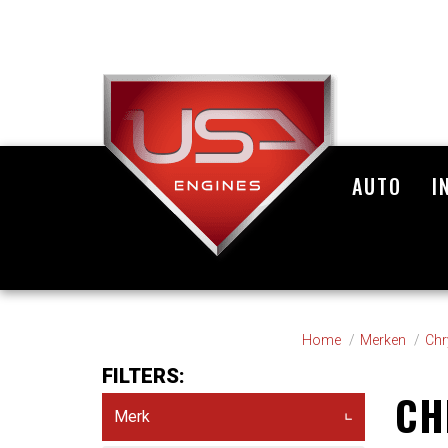
AUTO
I
Home
Merken
Chr
FILTERS:
CH
Merk