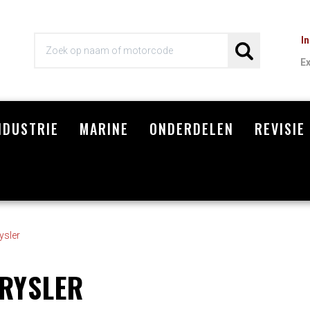
I
E
NDUSTRIE
MARINE
ONDERDELEN
REVISIE
Wi
ysler
RYSLER