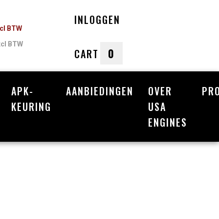
INLOGGEN
ncl BTW
xcl BTW
0
CART
APK-
AANBIEDINGEN
OVER
PR
nkelwagen
KEURING
USA
ENGINES
Uw winkelwagen is leeg.
Vul hem met producten.