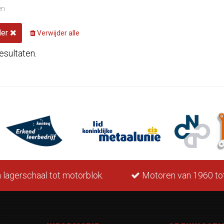
len
ler
Verwijder alle
esultaten.
Motoren van 1960 tot nu.
LPG geschikt.