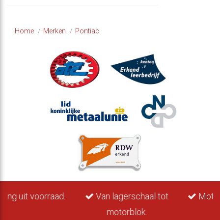
Home
Merken
Pontiac
Van lagerschaal tot
Motoren van 1960 tot
motorblok.
nu.