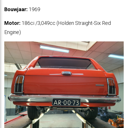
Bouwjaar:
1969
Motor:
186ci /3,049cc (Holden Straight-Six Red
Engine)