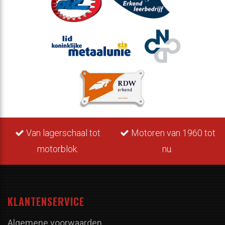
Van lagerschaal tot
Motoren van 1960 tot
motorblok.
nu.
KLANTENSERVICE
Algemene voorwaarden