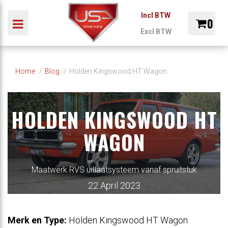
Incl BTW
0
Toggle navigation
Excl BTW
ubmenu (Auto)
INDUSTRIE
MARINE
ONDERDELEN
REVIS
Winkelwagen
bmenu (Industrie)
Home
Blog
Holden Kingswood HT Wagon
ubmenu (Marine)
Uw winkelwagen is leeg.
ubmenu (Onderdelen)
HOLDEN KINGSWOOD HT
Vul hem met producten.
WAGON
Maatwerk RVS uitlaatsysteem vanaf spruitstuk
22 April 2023
Merk en Type:
Holden Kingswood HT Wagon